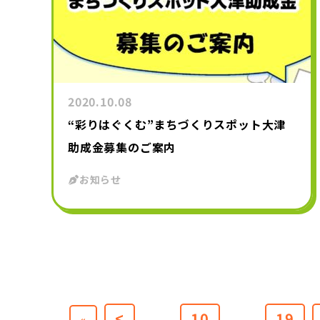
2020.10.08
“彩りはぐくむ”まちづくりスポット大津
助成金募集のご案内
お知らせ
<
10
19
...
...
«