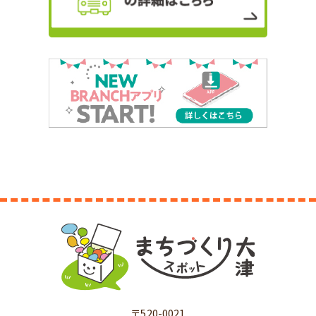
〒520-0021