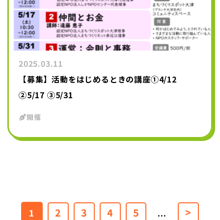
2025.03.11
【募集】活動をはじめるときの講座①4/12
②5/17 ③5/31
開催
2
3
4
5
>
1
...