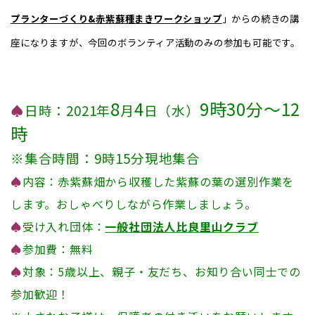
プランターづくり&赤紫蘇種まきワークショップ
」からの続きの講
座になりますが、今回のボランティア活動のみの参加も可能です。
8
4
9時30分～12
♠
日時：2021年
月
日（水）
時
※集合時間：9時15分現地集合
♠
内容：赤紫蘇畑から収穫した紫蘇の葉の選別作業を
します。おしゃべりしながら作業しましょう。
♠
受け入れ団体：
一般社団法人比良里山クラブ
♠
参加費：無料
♠
対象：5歳以上、親子・友だち、お知り合い同士での
参加歓迎！