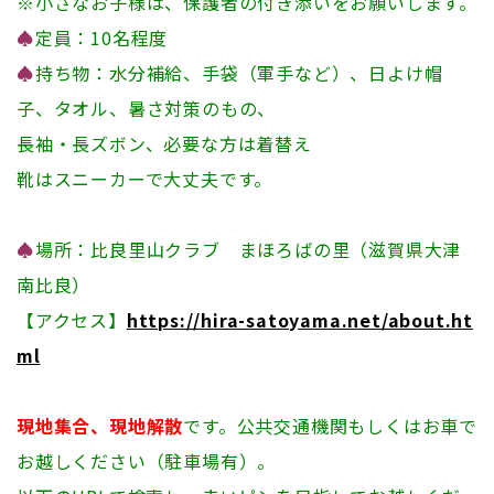
※小さなお子様は、保護者の付き添いをお願いします。
♠
定員：10名程度
♠
持ち物：水分補給、手袋（軍手など）、日よけ帽
子、タオル、暑さ対策のもの、
長袖・長ズボン、必要な方は着替え
靴はスニーカーで大丈夫です。
♠
場所：比良里山クラブ まほろばの里（滋賀県大津
南比良）
【アクセス】
https://hira-satoyama.net/about.ht
ml
現地集合、現地解散
です。公共交通機関もしくはお車で
お越しください（駐車場有）。