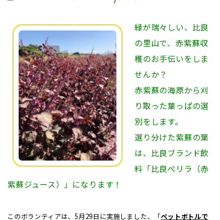
緑が瑞々しい、比良
の里山で、赤紫蘇収
穫のお手伝いをしま
せんか？
赤紫蘇の海原から刈
り取った葉っぱの選
別をします。
選り分けた紫蘇の葉
は、比良ブランド飲
料「比良ぺリラ（赤
紫蘇ジュース）」になります！
このボランティアは、5月29日に実施しました、「
ペットボトルで