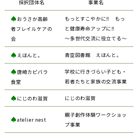
採択団体名
事業名
♠
もっとすこやかに‼ もっ
おうさか高齢
と健康寿命アップに‼
者フレイルケアの
～多世代交流に役立てる～
会
♠
青空図書館 えほんと。
えほんと。
♠
学校に行きづらい子ども・
唐崎カピバラ
若者たちと家族の交流事業
食堂
♠
にじのわ滋賀
にじのわ滋賀
親子創作体験ワークショッ
♠
atelier nest
プ事業