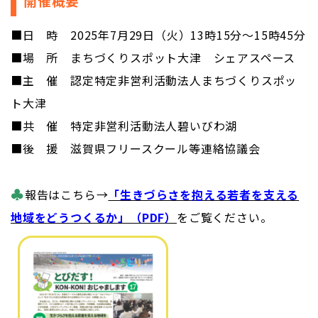
開催概要
■日 時 2025年7月29日（火）13時15分～15時45分
■場 所 まちづくりスポット大津 シェアスペース
■主 催 認定特定非営利活動法人まちづくりスポッ
ト大津
■共 催 特定非営利活動法人碧いびわ湖
■後 援 滋賀県フリースクール等連絡協議会
♣
報告はこちら→
「生きづらさを抱える若者を支える
地域をどうつくるか」（PDF）
をご覧ください。