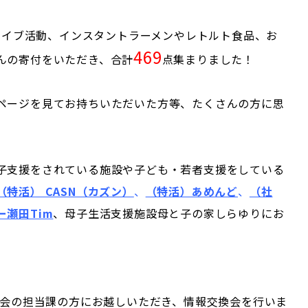
ドライブ活動、インスタントラーメンやレトルト食品、お
469
んの寄付をいただき、合計
点集まりました！
ページを見てお持ちいただいた方等、たくさんの方に思
子支援をされている施設や子ども・若者支援をしている
（特活） CASN（カズン）
、
（特活）あめんど
、
（社
瀬田Tim
、母子生活支援施設母と子の家しらゆりにお
議会の担当課の方にお越しいただき、情報交換会を行いま